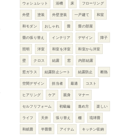
ウォシュレット
浴槽
床
フローリング
外壁
塗装
外壁塗装
一戸建て
和室
和モダン
おしゃれ
畳
畳の部屋
に
畳の張り替え
インテリア
デザイン
障子
照明
洋室
和室を洋室
和室から洋室
壁
クロス
結露
窓
内部結露
窓ガラス
結露防止シート
結露防止
断熱
空間デザイン
担当者
最適
コスト
に
ヒアリング
ケア
親身
マナー
セルフリフォーム
初級編
進め方
楽しい
ライフ
天井
張り替え
棚
琉球畳
和紙畳
半畳畳
アイテム
キッチン収納