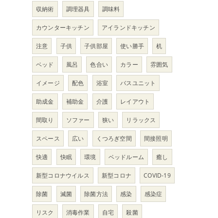
収納術
調理器具
調味料
カウンターキッチン
アイランドキッチン
注意
子供
子供部屋
使い勝手
机
ベッド
風呂
色合い
カラー
雰囲気
イメージ
配色
浴室
バスユニット
助成金
補助金
介護
レイアウト
間取り
ソファー
狭い
リラックス
スペース
広い
くつろぎ空間
間接照明
快適
快眠
環境
ベッドルーム
癒し
新型コロナウイルス
新型コロナ
COVID-19
除菌
滅菌
除菌方法
感染
感染症
リスク
消毒作業
自宅
殺菌