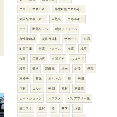
クリーンエネルギー
再生可能エネルギー
太陽光エネルギー
自然光
エネルギー
エコ
断熱リノベ
断熱リフォーム
高性能建材
次世代建材
サポート
耐震
耐震工事
耐震リフォーム
免震
地震
金額
工事内容
玄関ドア
スロープ
段差
価格
高齢化
将来
老後
怪我
車椅子
育児
赤ちゃん
扉
居間
床材
コルク
転倒
素材
寒暖差
ヒートショック
オススメ
バリアフリー化
低コスト
暖房
冬
冬季
床暖