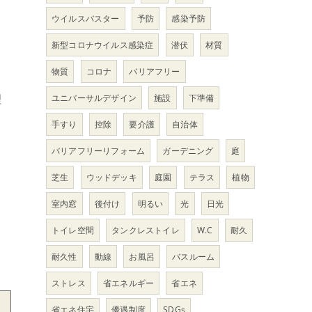
ウイルスバスター
予防
感染予防
新型コロナウイルス感染症
潜伏
材質
物質
コロナ
バリアフリー
理
ユニバーサルデザイン
施設
下準備
手すり
控除
要介護
自治体
バリアフリーリフォーム
ガーデニング
庭
、
芝生
ウッドデッキ
庭園
テラス
植物
室内窓
後付け
明るい
光
日光
トイレ空間
タンクレストイレ
W.C
耐久
耐久性
動線
お風呂
バスルーム
ストレス
省エネルギー
省エネ
省エネ住宅
優遇制度
SDGs