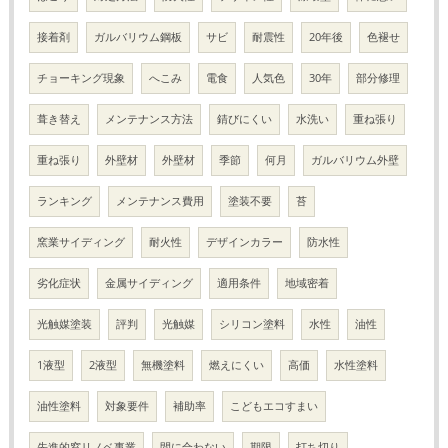
接着剤
ガルバリウム鋼板
サビ
耐震性
20年後
色褪せ
チョーキング現象
へこみ
電食
人気色
30年
部分修理
葺き替え
メンテナンス方法
錆びにくい
水洗い
重ね張り
重ね張り
外壁材
外壁材
季節
何月
ガルバリウム外壁
ランキング
メンテナンス費用
塗装不要
苔
窯業サイディング
耐火性
デザインカラー
防水性
劣化症状
金属サイディング
適用条件
地域密着
光触媒塗装
評判
光触媒
シリコン塗料
水性
油性
1液型
2液型
無機塗料
燃えにくい
高価
水性塗料
油性塗料
対象要件
補助率
こどもエコすまい
先進的窓リノベ事業
間に合わない
期限
打ち切り