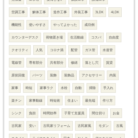
空調工事
解体工事
造作工事
外装工事
3LDK
4LDK
機能性
使いやすさ
やってよかった
成功例
カウンターデスク
荷物置き場
生活動線
コスパ
自由度
クオリティ
人気
コロナ渦
配管
ガス管
水道管
電線管
専有部分
共有部分
修繕
落とし穴
賃貸
原状回復
パーツ
装飾
装飾品
アクセサリー
内装
家事
時短
家事ラク
水栓
自動
掃除
手入れ
楽チン
家事動線
時短術
住まい
最先端
作り方
シンク
負担
時間効率
子育て支援員
間仕切り
お金
古民家
安い
古民家リフォーム
古民家風
モダン
古風