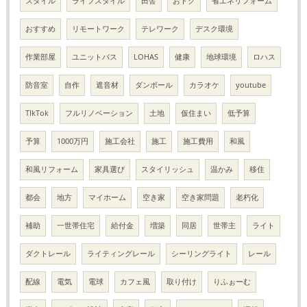
スタイル
ライフスタイル
田舎
おトク
省エネリフォーム
おすすめ
リモートワーク
テレワーク
デスク環境
作業部屋
ユニットバス
LOHAS
健康
地球環境
ロハス
防音室
自作
遮音材
ダンボール
カラオケ
youtube
TIkTok
フルリノベーション
土地
仮住まい
低予算
予算
1000万円
施工会社
施工
施工費用
和風
和風リフォーム
家具選び
スタイリッシュ
温かみ
移住
都会
地方
マイホーム
空き家
空き家問題
老朽化
補助
一世帯住宅
給付金
増築
同居
世帯主
ライト
ダクトレール
ライティングレール
シーリングライト
レール
配線
電気
電球
カフェ風
取り付け
りふぉーむ