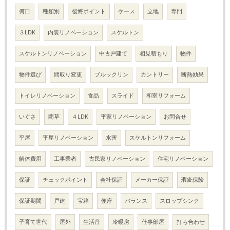
何日
種類別
後悔ポイント
ケース
立地
専門
３LDK
内装リノベーション
スケルトン
スケルトンリノベーション
中古戸建て
相見積もり
物件
物件選び
間取り変更
ブルックリン
カントリー
断熱効果
トイレリノベーション
食品
スライド
和室リフォーム
いぐさ
藺草
４LDK
平家リノベーション
お問合せ
平屋
平屋リノベーション
水害
スケルトンリフォーム
解体費用
工事業者
古民家リノベーション
住宅リノベーション
保証
チェックポイント
会社保証
メーカー保証
瑕疵保険
保証期間
戸建
宝箱
便座
バランス
スロップシンク
子育て世代
屋外
生活音
冷暖房
仕事部屋
打ち合わせ