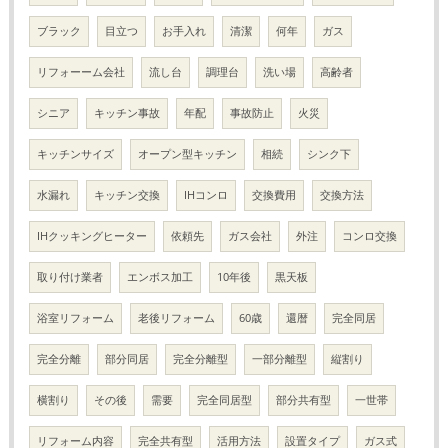
ブラック
目立つ
お手入れ
清潔
何年
ガス
リフォーーム会社
流し台
調理台
洗い場
高齢者
シニア
キッチン事故
年配
事故防止
火災
キッチンサイズ
オープン型キッチン
相続
シンク下
水漏れ
キッチン交換
IHコンロ
交換費用
交換方法
IHクッキングヒーター
依頼先
ガス会社
外注
コンロ交換
取り付け業者
エンボス加工
10年後
黒天板
浴室リフォーム
老後リフォーム
60歳
還暦
完全同居
完全分離
部分同居
完全分離型
一部分離型
縦割り
横割り
その後
需要
完全同居型
部分共有型
一世帯
リフォーム内容
完全共有型
活用方法
設置タイプ
ガス式