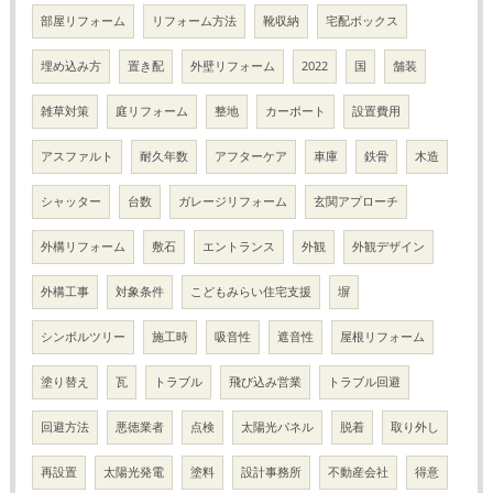
部屋リフォーム
リフォーム方法
靴収納
宅配ボックス
埋め込み方
置き配
外壁リフォーム
2022
国
舗装
雑草対策
庭リフォーム
整地
カーポート
設置費用
アスファルト
耐久年数
アフターケア
車庫
鉄骨
木造
シャッター
台数
ガレージリフォーム
玄関アプローチ
外構リフォーム
敷石
エントランス
外観
外観デザイン
外構工事
対象条件
こどもみらい住宅支援
塀
シンボルツリー
施工時
吸音性
遮音性
屋根リフォーム
塗り替え
瓦
トラブル
飛び込み営業
トラブル回避
回避方法
悪徳業者
点検
太陽光パネル
脱着
取り外し
再設置
太陽光発電
塗料
設計事務所
不動産会社
得意