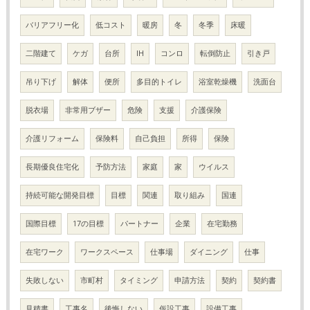
バリアフリー化
低コスト
暖房
冬
冬季
床暖
二階建て
ケガ
台所
IH
コンロ
転倒防止
引き戸
吊り下げ
解体
便所
多目的トイレ
浴室乾燥機
洗面台
脱衣場
非常用ブザー
危険
支援
介護保険
介護リフォーム
保険料
自己負担
所得
保険
長期優良住宅化
予防方法
家庭
家
ウイルス
持続可能な開発目標
目標
関連
取り組み
国連
国際目標
17の目標
パートナー
企業
在宅勤務
在宅ワーク
ワークスペース
仕事場
ダイニング
仕事
失敗しない
市町村
タイミング
申請方法
契約
契約書
見積書
工事名
後悔しない
仮設工事
設備工事