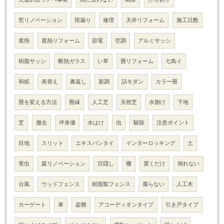
窓リノベーション
雨漏り
修理
天井リフォーム
施工日数
遮熱
遮熱リフォーム
節電
空調
アルミサッシ
樹脂サッシ
断熱ガラス
い草
畳リフォーム
七島イ
和紙
表替え
裏返し
新調
話モダン
カラー畳
畳を変える方法
畳縁
人工芝
天然芝
水捌け
下地
芝
撤去
坪単価
水はけ
虫
駆除
注意ポイント
目地
スリット
エキスパンタイ
インターロッキング
土
害虫
庭リノベーション
目隠し
柵
置くだけ
倒れない
台風
ウッドフェンス
樹脂製フェンス
腐らない
人工木
カーゲート
車
盗難
アコーディオンタイプ
引き戸タイプ