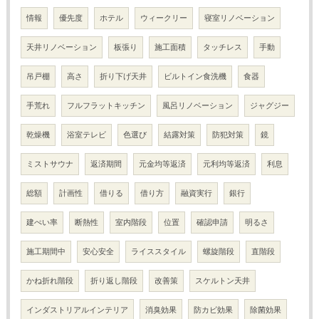
情報
優先度
ホテル
ウィークリー
寝室リノベーション
天井リノベーション
板張り
施工面積
タッチレス
手動
吊戸棚
高さ
折り下げ天井
ビルトイン食洗機
食器
手荒れ
フルフラットキッチン
風呂リノベーション
ジャグジー
乾燥機
浴室テレビ
色選び
結露対策
防犯対策
鏡
ミストサウナ
返済期間
元金均等返済
元利均等返済
利息
総額
計画性
借りる
借り方
融資実行
銀行
建ぺい率
断熱性
室内階段
位置
確認申請
明るさ
施工期間中
安心安全
ライススタイル
螺旋階段
直階段
かね折れ階段
折り返し階段
改善策
スケルトン天井
インダストリアルインテリア
消臭効果
防カビ効果
除菌効果