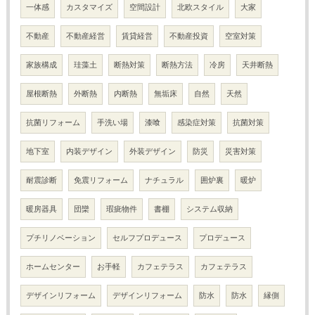
一体感
カスタマイズ
空間設計
北欧スタイル
大家
不動産
不動産経営
賃貸経営
不動産投資
空室対策
家族構成
珪藻土
断熱対策
断熱方法
冷房
天井断熱
屋根断熱
外断熱
内断熱
無垢床
自然
天然
抗菌リフォーム
手洗い場
漆喰
感染症対策
抗菌対策
地下室
内装デザイン
外装デザイン
防災
災害対策
耐震診断
免震リフォーム
ナチュラル
囲炉裏
暖炉
暖房器具
団欒
瑕疵物件
書棚
システム収納
プチリノベーション
セルフプロデュース
プロデュース
ホームセンター
お手軽
カフェテラス
カフェテラス
デザインリフォーム
デザインリフォーム
防水
防水
縁側