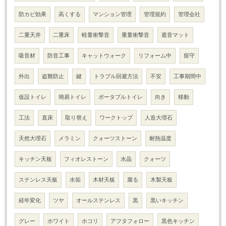
防カビ効果
高くする
マンション管理
管理規約
管理会社
二重天井
二重床
軽量衝撃音
重量衝撃音
遮音マット
吸音材
防音工事
キャットウォーク
リフォーム中
留守
外出
盗難防止
鍵
トラブル回避方法
不安
工事期間中
仮設トイレ
簡易トイレ
ポータブルトイレ
向き
移動
工法
直床
取り替え
ワークトップ
人造大理石
天然大理石
メラミン
クォーツストーン
耐熱温度
キッチン天板
フィオレストーン
水晶
クォーツ
ステンレス天板
水垢
木材天板
腐る
木製天板
経年変化
ツヤ
オールステンレス
黒
黒いキッチン
グレー
ホワイト
ホコリ
アフタフォロー
黒色キッチン