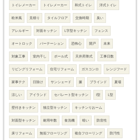
トイレメーカー
トイレメーカー
和式トイレ
洋式トイレ
欧米風
見積り
タイルフロア
交換時期
臭い
アレルギー
対面キッチン
L字型キッチン
フェンス
オートロック
パーテーション
恐怖心
開戸
未来
対象工事
室内干し
ポール式
天井昇降式
工事日数
リビングリフォーム
住宅リフォーム
ガスコンロ
レンジフード
家事テク
日除け
サンシェード
簾
ブラインド
夏場
涼しい
アイランド
セパレート型キッチン
I型
L型
壁付きキッチン
独立型キッチン
キッチンりおーム
対面型キッチン
耐用年数
食洗機
暗い
防音性
床リフォーム
無垢フローリング
複合フローリング
防汚性