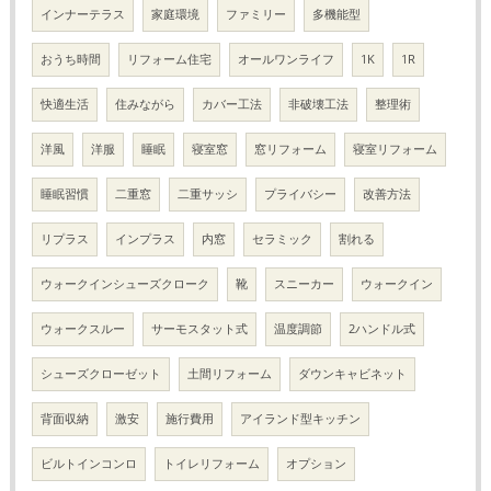
インナーテラス
家庭環境
ファミリー
多機能型
おうち時間
リフォーム住宅
オールワンライフ
1K
1R
快適生活
住みながら
カバー工法
非破壊工法
整理術
洋風
洋服
睡眠
寝室窓
窓リフォーム
寝室リフォーム
睡眠習慣
二重窓
二重サッシ
プライバシー
改善方法
リプラス
インプラス
内窓
セラミック
割れる
ウォークインシューズクローク
靴
スニーカー
ウォークイン
ウォークスルー
サーモスタット式
温度調節
2ハンドル式
シューズクローゼット
土間リフォーム
ダウンキャビネット
背面収納
激安
施行費用
アイランド型キッチン
ビルトインコンロ
トイレリフォーム
オプション