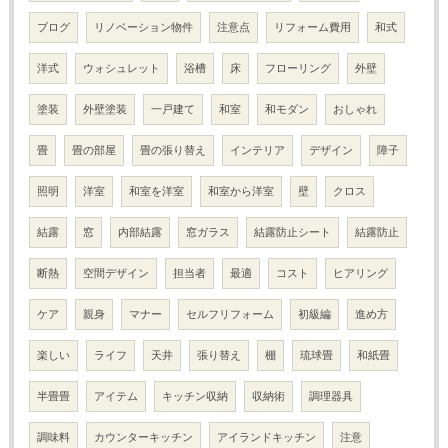
ブログ
リノベーション物件
注意点
リフォーム費用
和式
洋式
ウォシュレット
浴槽
床
フローリング
外壁
塗装
外壁塗装
一戸建て
和室
和モダン
おしゃれ
畳
畳の部屋
畳の張り替え
インテリア
デザイン
障子
照明
洋室
和室を洋室
和室から洋室
壁
クロス
結露
窓
内部結露
窓ガラス
結露防止シート
結露防止
断熱
空間デザイン
担当者
最適
コスト
ヒアリング
ケア
親身
マナー
セルフリフォーム
初級編
進め方
楽しい
ライフ
天井
張り替え
棚
琉球畳
和紙畳
半畳畳
アイテム
キッチン収納
収納術
調理器具
調味料
カウンターキッチン
アイランドキッチン
注意