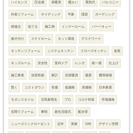
ハイセンス
圧迫感
床暖房
暖かい
電気代
バルコニー
外装リフォーム
サイディング
平家
隠居
ガーデンング
相違点
似てる
施工例
インナールーム
バーベキュー
後片付け
ステイホーム
ネット環境
デスクワーク
キッチンリフォーム
システムキッチン
クローズキッチン
改装
キッズルーム
安全性
室内ドア
レンガ
統一感
仕上げ
施工業者
浴室乾燥
家計
浴室暖房
最新
費用相場
賢く
コストダウン
安価
低価格
高価格
日本家屋
モダンスタイル
古民家再生
プロ
コロナ対策
市場価格
玄関リフォーム
事情
新生活様式
配水管
シューズインクローゼット
定年
実家
10年
デザイン空間