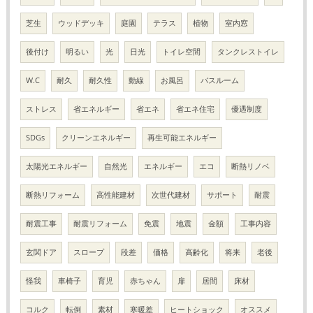
芝生
ウッドデッキ
庭園
テラス
植物
室内窓
後付け
明るい
光
日光
トイレ空間
タンクレストイレ
W.C
耐久
耐久性
動線
お風呂
バスルーム
ストレス
省エネルギー
省エネ
省エネ住宅
優遇制度
SDGs
クリーンエネルギー
再生可能エネルギー
太陽光エネルギー
自然光
エネルギー
エコ
断熱リノベ
断熱リフォーム
高性能建材
次世代建材
サポート
耐震
耐震工事
耐震リフォーム
免震
地震
金額
工事内容
玄関ドア
スロープ
段差
価格
高齢化
将来
老後
怪我
車椅子
育児
赤ちゃん
扉
居間
床材
コルク
転倒
素材
寒暖差
ヒートショック
オススメ