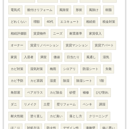
電気式
後付けリフォーム
風除室
形状
風除け
樹脂
どれくらい
増額
40代
エコキュート
相続前
税金対策
相続評価額
賃貸物件
ニーズ
耐震基準
家賃収入
オーナー
賃貸リノベーション
賃貸マンション
賃貸アパート
家賃
入居者
満室
価値
日当たり
風通し
湿気
カビ対策
湿気対策
梅雨
シロアリ
防湿シート
失敬
カビ予防
カビ原因
湿度
除湿
除湿シート
1階
角部屋
ペアガラス
カビ除去
砂壁
補修
ひび割れ
ダニ
リメイク
土壁
壁リフォーム
ペンキ
調湿
耐火性能
塗り直し
カビ臭い
落とし方
クリーニング
ほこり
対処方法
防火性
デザイン性
漆喰壁
体に悪い