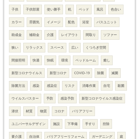
子供
子供部屋
使い勝手
机
ベッド
風呂
色合い
カラー
雰囲気
イメージ
配色
浴室
バスユニット
助成金
補助金
介護
レイアウト
間取り
ソファー
狭い
リラックス
スペース
広い
くつろぎ空間
間接照明
快適
快眠
環境
ベッドルーム
癒し
新型コロナウイルス
新型コロナ
COVID-19
除菌
滅菌
除菌方法
感染
感染症
リスク
消毒作業
自宅
殺菌
ウイルスバスター
予防
感染予防
新型コロナウイルス感染症
潜伏
材質
物質
コロナ
バリアフリー
ユニバーサルデザイン
施設
下準備
手すり
控除
要介護
自治体
バリアフリーリフォーム
ガーデニング
庭